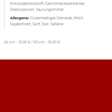
Antioxidationsstoff, Geschmacksverstärker,
Stabilisatoren, Säurungsmittel
Allergene:
Glutenhaltiges Getreide, Milch,
Sojabohnen, Senf, Eier, Sellerie
24 cm - 13,00 € / 30 cm - 15,00 €