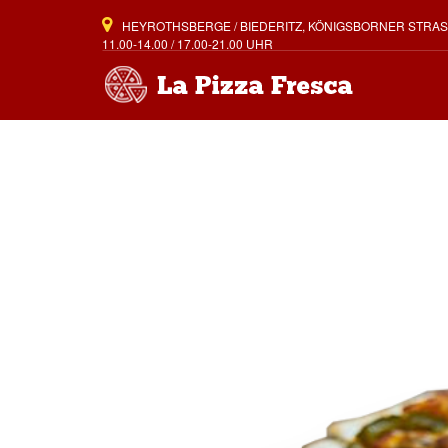
HEYROTHSBERGE / BIEDERITZ, KÖNIGSBORNER STRASSE 
11.00-14.00 / 17.00-21.00 UHR