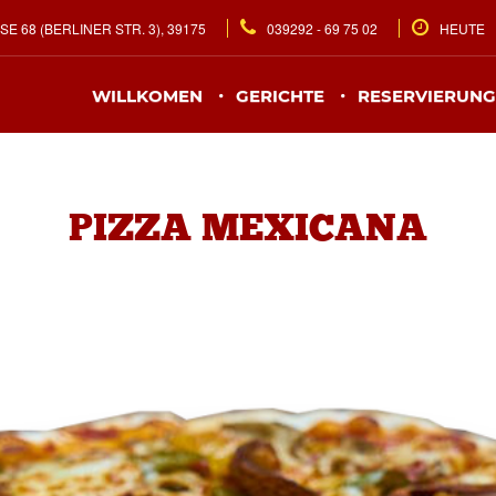
68 (BERLINER STR. 3), 39175
039292 - 69 75 02
HEUTE
WILLKOMEN
GERICHTE
RESERVIERUNG
PIZZA MEXICANA